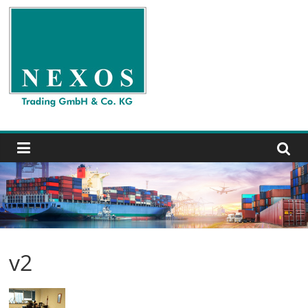
Zum
Inhalt
springen
Nexos
Trading
GmbH
&
Co.
KG
v2