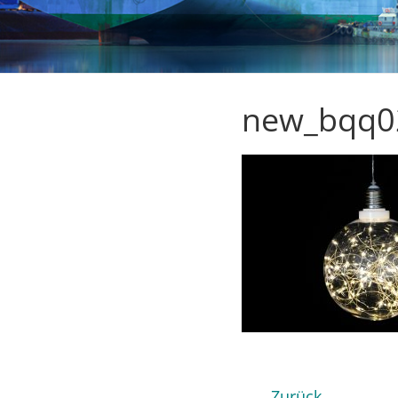
new_bqq0
← Zurück