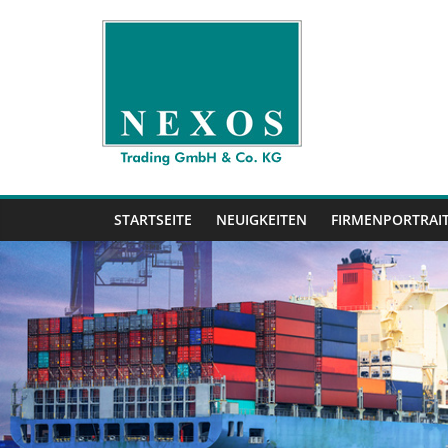
Zum
Inhalt
springen
Nexos
Trading
GmbH
STARTSEITE
NEUIGKEITEN
FIRMENPORTRAI
&
Co.
KG